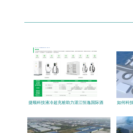
捷顺科技液冷超充桩助力湛江恒逸国际酒
如何科技
店新能源服务升级