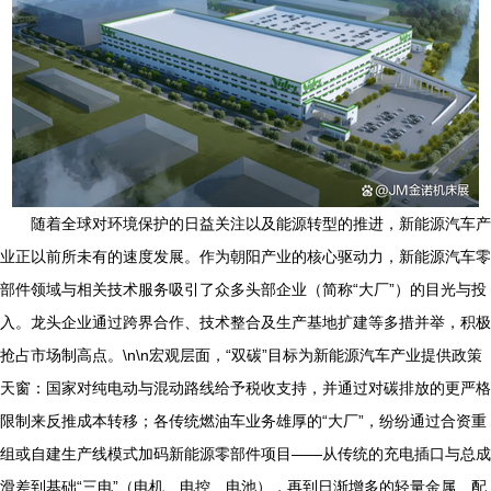
随着全球对环境保护的日益关注以及能源转型的推进，新能源汽车产
业正以前所未有的速度发展。作为朝阳产业的核心驱动力，新能源汽车零
部件领域与相关技术服务吸引了众多头部企业（简称“大厂”）的目光与投
入。龙头企业通过跨界合作、技术整合及生产基地扩建等多措并举，积极
抢占市场制高点。\n\n宏观层面，“双碳”目标为新能源汽车产业提供政策
天窗：国家对纯电动与混动路线给予税收支持，并通过对碳排放的更严格
限制来反推成本转移；各传统燃油车业务雄厚的“大厂”，纷纷通过合资重
组或自建生产线模式加码新能源零部件项目——从传统的充电插口与总成
滑差到基础“三电”（电机、电控、电池），再到日渐增多的轻量金属、配