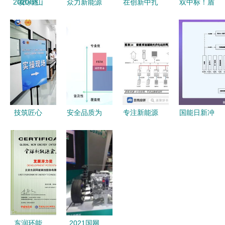
2020年山
众力新能源
在创新中扎
双中标！盾
东省职业院
科技驱动的
根于服务的
安中央空调
校技能大赛
一站式综合
沃土——记
携手爱玛科
高职组新能
能源服务领
精诚杯
技，护航重
源汽车技术
航者
2017比亚
庆贵港两大
与服务赛项
迪新能源服
绿色工厂新
综述
务技能大赛
能源技术
昊憾杭州分
技筑匠心
安全品质为
专注新能源
国能日新冲
站赛
赛创佳绩
先 十余款
转换技术
刺创业板
厦钨新能选
产品获颁
阳光电源在
IPO 募资
手在厦门市
nesta六维
光伏大赛道
3.45亿元，
新能源质检
电安全证
上的崛起
深耕新能源
技能竞赛中
书，新能源
信息技术服
斩获多项荣
技术服务引
务赛道
誉
领行业新标
东润环能
2021国网