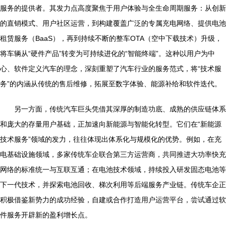
服务的提供者。其发力点高度聚焦于用户体验与全生命周期服务：从创新
的直销模式、用户社区运营，到构建覆盖广泛的专属充电网络、提供电池
租赁服务（BaaS），再到持续不断的整车OTA（空中下载技术）升级，
将车辆从“硬件产品”转变为可持续进化的“智能终端”。这种以用户为中
心、软件定义汽车的理念，深刻重塑了汽车行业的服务范式，将“技术服
务”的内涵从传统的售后维修，拓展至数字体验、能源补给和软件迭代。
另一方面，传统汽车巨头凭借其深厚的制造功底、成熟的供应链体系
和庞大的存量用户基础，正加速向新能源与智能化转型。它们在“新能源
技术服务”领域的发力，往往体现出体系化与规模化的优势。例如，在充
电基础设施领域，多家传统车企联合第三方运营商，共同推进大功率快充
网络的标准统一与互联互通；在电池技术领域，持续投入研发固态电池等
下一代技术，并探索电池回收、梯次利用等后端服务产业链。传统车企正
积极借鉴新势力的成功经验，自建或合作打造用户运营平台，尝试通过软
件服务开辟新的盈利增长点。