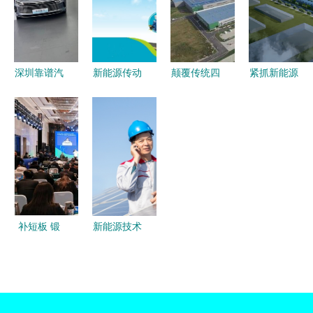
经理杨法根
务与可持续
能源服务升
的商用车转
性隐忧
级
型启示
深圳靠谱汽
新能源传动
颠覆传统四
紧抓新能源
车销售门店
龙头企业苏
大工艺,为
汽车发展机
推荐 新能
州绿控携手
新能源汽车
遇，行业巨
源六座/七
瑞云服务
可持续发展
头加速布局
座SUV精选
云，用数字
树立样板
新能源汽车
+技术服务
化服务提速
零部件领域
一览
新能源技术
与技术服务
补短板 锻
新能源技术
长板 加快
的未来展望
建设现代化
技术服务与
产业体系
绿色转型的
2023中国
关键路径