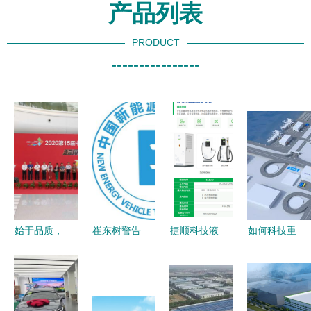
产品列表
PRODUCT
----------------
始于品质，
崔东树警告
捷顺科技液
如何科技重
臻于服务
新能源车技
冷超充桩助
塑赛道 长
访超威新能
术迭代加
力湛江恒逸
城汽车新能
源事业部总
速，警惕服
国际酒店新
源干货大会