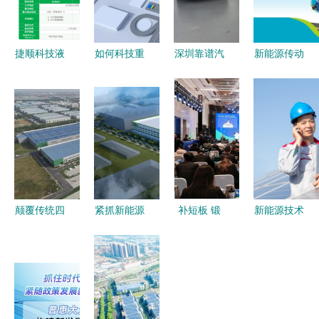
捷顺科技液
如何科技重
深圳靠谱汽
新能源传动
冷超充桩助
塑赛道 长
车销售门店
龙头企业苏
力湛江恒逸
城汽车新能
推荐 新能
州绿控携手
国际酒店新
源干货大会
源六座/七
瑞云服务
能源服务升
的商用车转
座SUV精选
云，用数字
级
型启示
+技术服务
化服务提速
一览
新能源技术
颠覆传统四
紧抓新能源
补短板 锻
新能源技术
大工艺,为
汽车发展机
长板 加快
的未来展望
新能源汽车
遇，行业巨
建设现代化
技术服务与
可持续发展
头加速布局
产业体系
绿色转型的
树立样板
新能源汽车
2023中国
关键路径
零部件领域
宜兴 新能